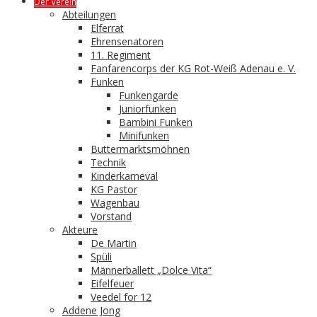
Der Verein
Abteilungen
Elferrat
Ehrensenatoren
11. Regiment
Fanfarencorps der KG Rot-Weiß Adenau e. V.
Funken
Funkengarde
Juniorfunken
Bambini Funken
Minifunken
Buttermarktsmöhnen
Technik
Kinderkarneval
KG Pastor
Wagenbau
Vorstand
Akteure
De Martin
Spüli
Männerballett „Dolce Vita“
Eifelfeuer
Veedel for 12
Addene Jong