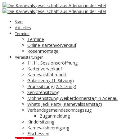
Start
Aktuelles
Termine
Termine
Online-Kartenvorverkauf
Rosenmontage
Veranstaltungen
11.11. Sessionseröffnung
Kartenvorverkauf
Karnevalsflohmarkt
Galasitzung (1. Sitzung)
Prunksitzung (2. Sitzung)
Seniorensitzung
Möhnensitzung Weiberdonnerstag in Adenau
Whats Jeck Party (Karnevalssamstag)
Verbandsgemeindesonntagszug
Zuganmeldung
Kindersitzung
Karnevalsbeerdigung
Fischessen