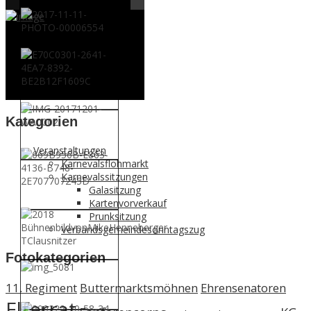
Kategorien
Veranstaltungen
Karnevalsflohmarkt
Karnevalssitzungen
Galasitzung
Kartenvorverkauf
Prunksitzung
Verbandsgemeindesonntagszug
Fotokategorien
11. Regiment
Buttermarktsmöhnen
Ehrensenatoren
Elferrat