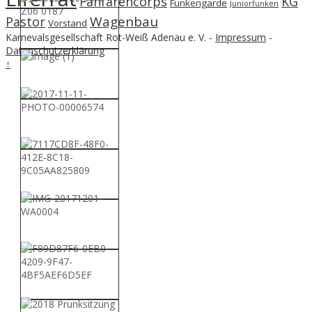
Fanfarencorps
KG
Funkengarde
Juniorfunken
Wagenbau
Pastor
Vorstand
Karnevalsgesellschaft Rot-Weiß Adenau e. V. -
Impressum
-
Datenschutzerklärung
↑