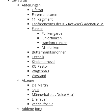
Der Verein
Abteilungen
Elferrat
Ehrensenatoren
11. Regiment
Fanfarencorps der KG Rot-Weiß Adenau e. V.
Funken
Funkengarde
Juniorfunken
Bambini Funken
Minifunken
Buttermarktsmöhnen
Technik
Kinderkarneval
KG Pastor
Wagenbau
Vorstand
Akteure
De Martin
Spüli
Männerballett „Dolce Vita“
Eifelfeuer
Veedel for 12
Addene Jong