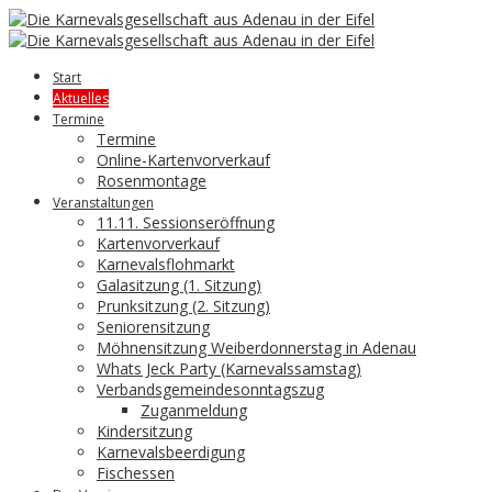
Start
Aktuelles
Termine
Termine
Online-Kartenvorverkauf
Rosenmontage
Veranstaltungen
11.11. Sessionseröffnung
Kartenvorverkauf
Karnevalsflohmarkt
Galasitzung (1. Sitzung)
Prunksitzung (2. Sitzung)
Seniorensitzung
Möhnensitzung Weiberdonnerstag in Adenau
Whats Jeck Party (Karnevalssamstag)
Verbandsgemeindesonntagszug
Zuganmeldung
Kindersitzung
Karnevalsbeerdigung
Fischessen