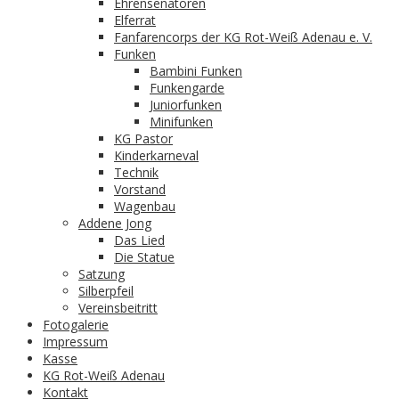
Ehrensenatoren
Elferrat
Fanfarencorps der KG Rot-Weiß Adenau e. V.
Funken
Bambini Funken
Funkengarde
Juniorfunken
Minifunken
KG Pastor
Kinderkarneval
Technik
Vorstand
Wagenbau
Addene Jong
Das Lied
Die Statue
Satzung
Silberpfeil
Vereinsbeitritt
Fotogalerie
Impressum
Kasse
KG Rot-Weiß Adenau
Kontakt