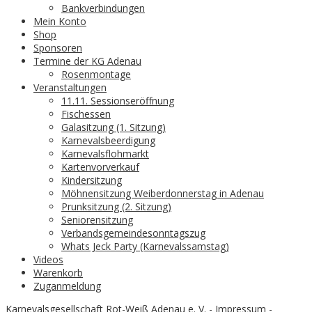
Bankverbindungen
Mein Konto
Shop
Sponsoren
Termine der KG Adenau
Rosenmontage
Veranstaltungen
11.11. Sessionseröffnung
Fischessen
Galasitzung (1. Sitzung)
Karnevalsbeerdigung
Karnevalsflohmarkt
Kartenvorverkauf
Kindersitzung
Möhnensitzung Weiberdonnerstag in Adenau
Prunksitzung (2. Sitzung)
Seniorensitzung
Verbandsgemeindesonntagszug
Whats Jeck Party (Karnevalssamstag)
Videos
Warenkorb
Zuganmeldung
Karnevalsgesellschaft Rot-Weiß Adenau e. V. -
Impressum
-