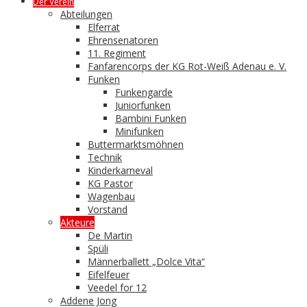
Der Verein
Abteilungen
Elferrat
Ehrensenatoren
11. Regiment
Fanfarencorps der KG Rot-Weiß Adenau e. V.
Funken
Funkengarde
Juniorfunken
Bambini Funken
Minifunken
Buttermarktsmöhnen
Technik
Kinderkarneval
KG Pastor
Wagenbau
Vorstand
Akteure
De Martin
Spüli
Männerballett „Dolce Vita“
Eifelfeuer
Veedel for 12
Addene Jong