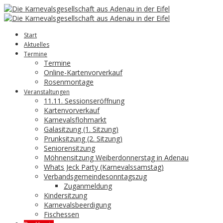
Start
Aktuelles
Termine
Termine
Online-Kartenvorverkauf
Rosenmontage
Veranstaltungen
11.11. Sessionseröffnung
Kartenvorverkauf
Karnevalsflohmarkt
Galasitzung (1. Sitzung)
Prunksitzung (2. Sitzung)
Seniorensitzung
Möhnensitzung Weiberdonnerstag in Adenau
Whats Jeck Party (Karnevalssamstag)
Verbandsgemeindesonntagszug
Zuganmeldung
Kindersitzung
Karnevalsbeerdigung
Fischessen