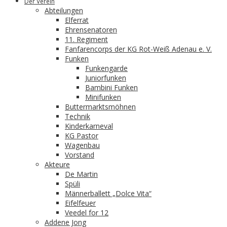
Der Verein
Abteilungen
Elferrat
Ehrensenatoren
11. Regiment
Fanfarencorps der KG Rot-Weiß Adenau e. V.
Funken
Funkengarde
Juniorfunken
Bambini Funken
Minifunken
Buttermarktsmöhnen
Technik
Kinderkarneval
KG Pastor
Wagenbau
Vorstand
Akteure
De Martin
Spüli
Männerballett „Dolce Vita“
Eifelfeuer
Veedel for 12
Addene Jong