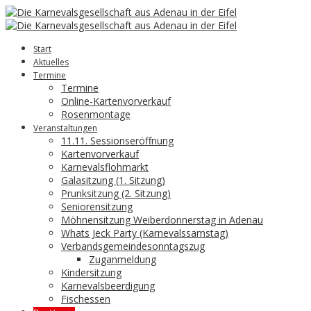
Start
Aktuelles
Termine
Termine
Online-Kartenvorverkauf
Rosenmontage
Veranstaltungen
11.11. Sessionseröffnung
Kartenvorverkauf
Karnevalsflohmarkt
Galasitzung (1. Sitzung)
Prunksitzung (2. Sitzung)
Seniorensitzung
Möhnensitzung Weiberdonnerstag in Adenau
Whats Jeck Party (Karnevalssamstag)
Verbandsgemeindesonntagszug
Zuganmeldung
Kindersitzung
Karnevalsbeerdigung
Fischessen