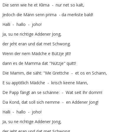
Die senn wie he et Klima - nur net so kalt,
Jedoch die Männ senn prima - da merkste bald!
Halli - hallo - joho!
Ja, su ne richtige Addener Jong,
der jeht eran und dat met Schwong.
Wenn der nem Mädche e Bützje jitt!
dann es de Mamma dat "Nützje" quitt!
Die Mamm, die säht: "Me Grettche - et os en Schann,
E su apptitlich Mädche - krisch keene Mann,
De Papp fängt an se schänne: - Wat seit Ihr domm!
Da Kond, dat soll sich nemme - en Addener Jong!
Halli - hallo - joho!
Ja, su ne richtige Addener Jong,
der jeht eran und dat met Schwong.