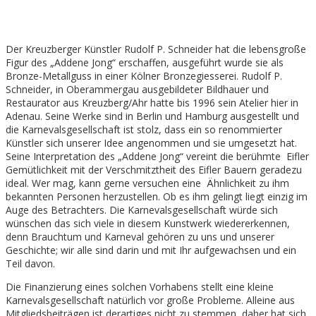
Der Kreuzberger Künstler Rudolf P. Schneider hat die lebensgroße
Figur des „Addene Jong“ erschaffen, ausgeführt wurde sie als
Bronze-Metallguss in einer Kölner Bronzegiesserei. Rudolf P.
Schneider, in Oberammergau ausgebildeter Bildhauer und
Restaurator aus Kreuzberg/Ahr hatte bis 1996 sein Atelier hier in
Adenau. Seine Werke sind in Berlin und Hamburg ausgestellt und
die Karnevalsgesellschaft ist stolz, dass ein so renommierter
Künstler sich unserer Idee angenommen und sie umgesetzt hat.
Seine Interpretation des „Addene Jong“ vereint die berühmte Eifler
Gemütlichkeit mit der Verschmitztheit des Eifler Bauern geradezu
ideal. Wer mag, kann gerne versuchen eine Ähnlichkeit zu ihm
bekannten Personen herzustellen. Ob es ihm gelingt liegt einzig im
Auge des Betrachters. Die Karnevalsgesellschaft würde sich
wünschen das sich viele in diesem Kunstwerk wiedererkennen,
denn Brauchtum und Karneval gehören zu uns und unserer
Geschichte; wir alle sind darin und mit Ihr aufgewachsen und ein
Teil davon.
Die Finanzierung eines solchen Vorhabens stellt eine kleine
Karnevalsgesellschaft natürlich vor große Probleme. Alleine aus
Mitgliedsbeiträgen ist derartiges nicht zu stemmen, daher hat sich