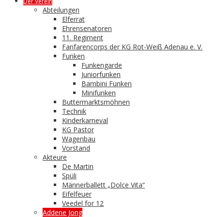
Der Verein
Abteilungen
Elferrat
Ehrensenatoren
11. Regiment
Fanfarencorps der KG Rot-Weiß Adenau e. V.
Funken
Funkengarde
Juniorfunken
Bambini Funken
Minifunken
Buttermarktsmöhnen
Technik
Kinderkarneval
KG Pastor
Wagenbau
Vorstand
Akteure
De Martin
Spüli
Männerballett „Dolce Vita“
Eifelfeuer
Veedel for 12
Addene Jong