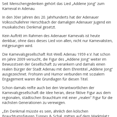
Seit Menschengedenken gehört das Lied „Addene Jong“ zum
Karneval in Adenau.
In den 30er Jahren des 20. Jahrhunderts hat der Adenauer
Volksschullehrer Herschbach der damaligen Adenauer Jugend ein
musikalisches Denkmal gesetzt.
Kein Auftritt im Rahmen des Adenauer Karnevals ist heute
denkbar, ohne dass dieses Lied von allen, nicht nur Karnevalisten,
mitgesungen wird.
Die Karnevalsgesellschaft Rot-Weiß Adenau 1959 e.V. hat schon
im Jahre 2009 versucht, die Figur des „Addene Jong“ weiter im
Bewusstsein der Gesellschaft zu verankern und damals einen
realen Bürger der Stadt Adenau mit dem Ehrentitel „Addene Jong“
ausgezeichnet. Frohsinn und Humor verbunden mit sozialem
Engagement waren die Grundlagen für diesen Titel.
Schon damals reifte auch bei den Verantwortlichen der
Karnevalsgesellschaft die Idee heran, diese fiktive Figur aus dem
regionalen, städtischen Brauchtum mit einer „realen“ Figur für die
nächsten Generationen zu verewigen.
„Ein Denkmal müsste es sein, ähnlich den kölschen
Brauchtumsfiguren Tünnes & Schäl, mitten auf dem Marktplatz,