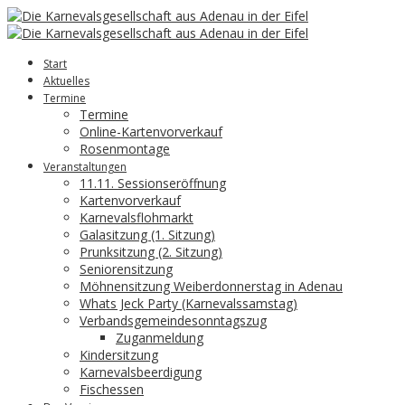
Start
Aktuelles
Termine
Termine
Online-Kartenvorverkauf
Rosenmontage
Veranstaltungen
11.11. Sessionseröffnung
Kartenvorverkauf
Karnevalsflohmarkt
Galasitzung (1. Sitzung)
Prunksitzung (2. Sitzung)
Seniorensitzung
Möhnensitzung Weiberdonnerstag in Adenau
Whats Jeck Party (Karnevalssamstag)
Verbandsgemeindesonntagszug
Zuganmeldung
Kindersitzung
Karnevalsbeerdigung
Fischessen