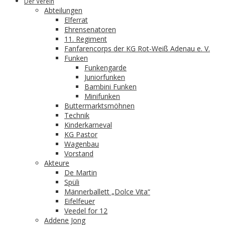
Der Verein
Abteilungen
Elferrat
Ehrensenatoren
11. Regiment
Fanfarencorps der KG Rot-Weiß Adenau e. V.
Funken
Funkengarde
Juniorfunken
Bambini Funken
Minifunken
Buttermarktsmöhnen
Technik
Kinderkarneval
KG Pastor
Wagenbau
Vorstand
Akteure
De Martin
Spüli
Männerballett „Dolce Vita“
Eifelfeuer
Veedel for 12
Addene Jong