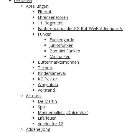
Der Verein
Abteilungen
Elferrat
Ehrensenatoren
11. Regiment
Fanfarencorps der KG Rot-Weiß Adenau e. V.
Funken
Funkengarde
Juniorfunken
Bambini Funken
Minifunken
Buttermarktsmöhnen
Technik
Kinderkarneval
KG Pastor
Wagenbau
Vorstand
Akteure
De Martin
Spüli
Männerballett „Dolce Vita“
Eifelfeuer
Veedel for 12
Addene Jong