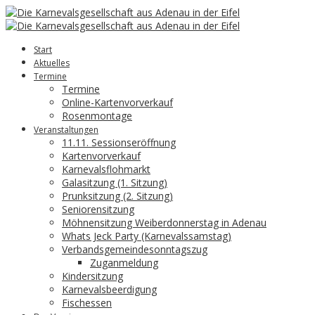
Start
Aktuelles
Termine
Termine
Online-Kartenvorverkauf
Rosenmontage
Veranstaltungen
11.11. Sessionseröffnung
Kartenvorverkauf
Karnevalsflohmarkt
Galasitzung (1. Sitzung)
Prunksitzung (2. Sitzung)
Seniorensitzung
Möhnensitzung Weiberdonnerstag in Adenau
Whats Jeck Party (Karnevalssamstag)
Verbandsgemeindesonntagszug
Zuganmeldung
Kindersitzung
Karnevalsbeerdigung
Fischessen