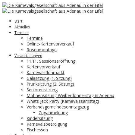
Start
Aktuelles
Termine
Termine
Online-Kartenvorverkauf
Rosenmontage
Veranstaltungen
11.11. Sessionseröffnung
Kartenvorverkauf
Karnevalsflohmarkt
Galasitzung (1. Sitzung)
Prunksitzung (2. Sitzung)
Seniorensitzung
Möhnensitzung Weiberdonnerstag in Adenau
Whats Jeck Party (Karnevalssamstag)
Verbandsgemeindesonntagszug
Zuganmeldung
Kindersitzung
Karnevalsbeerdigung
Fischessen