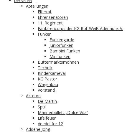
Der Verein
Abteilungen
Elferrat
Ehrensenatoren
11. Regiment
Fanfarencorps der KG Rot-Weiß Adenau e. V.
Funken
Funkengarde
Juniorfunken
Bambini Funken
Minifunken
Buttermarktsmöhnen
Technik
Kinderkarneval
KG Pastor
Wagenbau
Vorstand
Akteure
De Martin
Spüli
Männerballett „Dolce Vita“
Eifelfeuer
Veedel for 12
Addene Jong